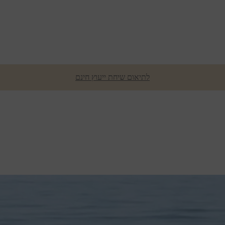
לתיאום שיחת ייעוץ חינם
עת שיחת ייעוץ עם נטורפתית - חי