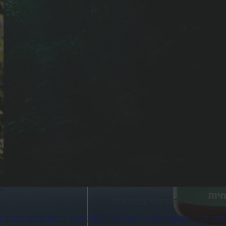
תמ
מהפכת ה-
ריאות הנפש | מחקרים | רעמת האריה
חקר קליני: השפעת פטריית רעמת האריה על חרדה, דיכאון ואיכות השינה ב