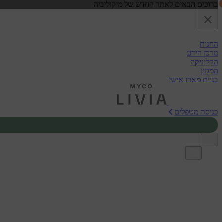
ברוכים הבאים לאתר החדש של מיקוליביה
Open menu
דלג לתוכן
החנות
מרכז הידע
הקליניקה
המגזין
בניית מארז אישי
כניסת מטפלים
בית
מתכונים
מתכון לשייק בריאות טעים עם אבקת פטריית קורדספס