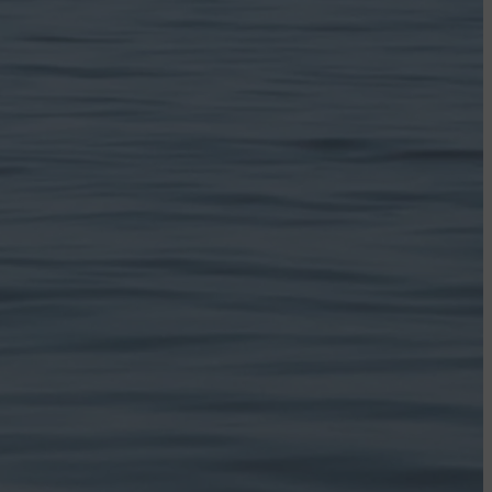
שיחת ייעוץ חינמית עם נטורופתית מהקליניקה של מיקולי
שלך, התרופות שנלקחות, ואורח החיים - ולהתא
משך שיחת הייעוץ כ- 15 דקו