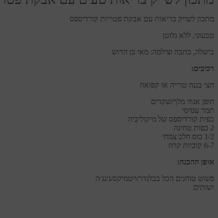
מתכון לשייק בריאות עם אבקת פטריות קורדיספס
טבעוני, ללא גלוטן
בישלה, כתבה וצילמה: מאי בן הרוש
רכיבים:
חצי בננה טרייה או קפואה
חופן אגוזי מלך/שקדים
תמר עסיסי
כפית קורדיספס של מיקוליביה
2 כפות טחינה
1/2 כוס חלב צמחי
6-7 קוביות קרח
אופן ההכנה:
פשוט טוחנים הכל בבלנדר/ויטמיקס/נינג׳ה
ושותים