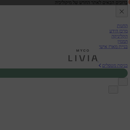
ברוכים הבאים לאתר החדש של מיקוליביה
Open menu
דלג לתוכן
החנות
מרכז הידע
הקליניקה
המגזין
בניית מארז אישי
כניסת מטפלים
בית
מתכונים
מרק מיסו עם אבקת פטריות שיטאקה