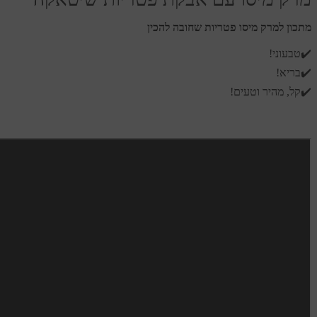
מתכון למרק מיסו פטריות שחובה להכין
✔️טבעוני!
✔️בריא!
✔️קל, מהיר וטעים!