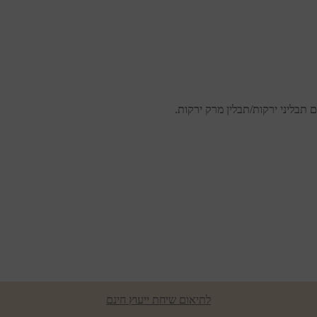
ביה תעזור לנו להבין את הצרכים הבריאותיים
ים עבורך המלצה אחראית ומדויקת.
ת
 תבליני ירקות/תבלין מרק ירקות.
לתיאום שיחת ייעוץ חינם