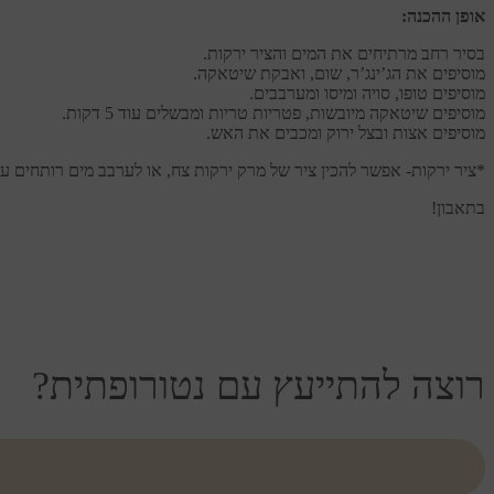
שיחת ייעוץ חינמית עם נטורופתית מהקליניקה של מיקולי
אופן ההכנה:
שלך, התרופות שנלקחות, ואורח החיים - ולהתא
בסיר רחב מרתיחים את המים והציר ירקות.
משך שיחת הייעוץ כ- 15 דקו
מוסיפים את הג’ינג’ר, שום, ואבקת שיטאקה.
מוסיפים טופו, סויה ומיסו ומערבבים.
מוסיפים שיטאקה מיובשות, פטריות טריות ומבשלים עוד 5 דקות.
מוסיפים אצות ובצל ירוק ומכבים את האש.
*ציר ירקות- אפשר להכין ציר של מרק ירקות צח, או לערבב מים רותחים עם
בתאבון!
רוצה להתייעץ עם נטורופתית?