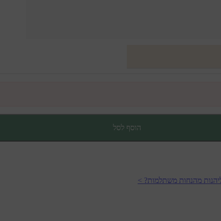
ביה תעזור לנו להבין את הצרכים הבריאותיים
ים עבורך המלצה אחראית ומדויקת.
ת
הוסף לסל
וליהנות מהנחות משתלמות? >