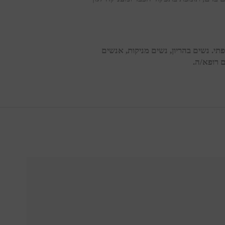
תי. נשים בהריון, נשים מניקות, אנשים
 רופא/ה.
קביעת שיחת ייעוץ עם נטורפתית - חינם