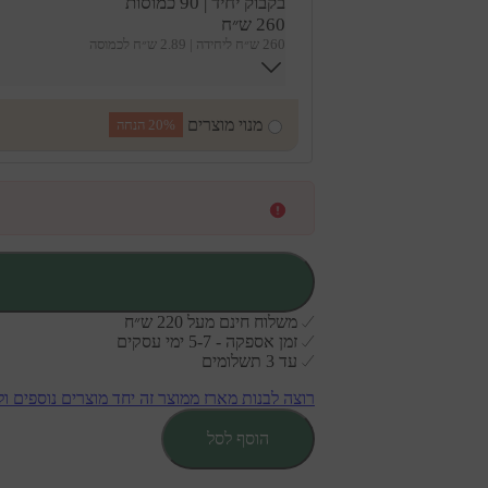
שיחת ייעוץ חינמית עם נטורופתית מהקליניקה של מיקולי
בקבוק יחיד
| 90 כמוסות
שלך, התרופות שנלקחות, ואורח החיים - ולהתא
260 ש״ח
260 ש״ח ליחידה | 2.89 ש״ח לכמוסה
משך שיחת הייעוץ כ- 15 דקו
מנוי מוצרים
20% הנחה
משלוח חינם מעל 220 ש״ח
זמן אספקה - 5-7 ימי עסקים
עד 3 תשלומים
רוצה לבנות מארז ממוצר זה יחד מוצרים נוספים 
הוסף לסל