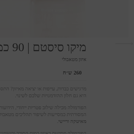
מיקו סיסטם
|
90 כמוסות
איזון מטאבולי
260
ש״ח
מחיר
ליחידה
מרגישים כבדות, עייפות או יציאה מאיזון? הת
היא גם חלון ההזדמנויות שלכם לשינוי.
הפורמולה מכילה שילוב פטריות ייחודי, הידוע
המסורתית כמסייעות לשיפור תהליכים מטאבולי
מאיטקה וריישי
.
הפורמולה מסייעת באיזון רמות הסוכר והשומני