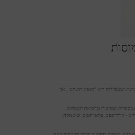
פתח
מדיה
1
במודל
סמונת המטבולית היא "האויב השקט", אך
ות בספרות המדעית וברפואת הצמחים
ים -
קורדיספס
,
פלאורוטוס
,
שיטאקה,
ם בדם, תומכת בתפקוד הכבד ומעניקה לגוף