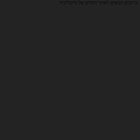
ברוכים הבאים לאתר החדש של מיקוליביה
Open menu
דלג לתוכן
החנות
מרכז הידע
הקליניקה
המגזין
בניית מארז אישי
כניסת מטפלים
בית
קשב, ריכוז ומצב רוח
המדריך לשיפור מצב הרוח בדרך הטבעית